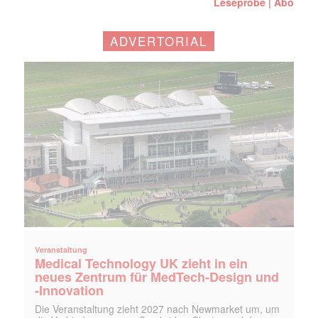
Leseprobe
Abo
|
ADVERTORIAL
Veranstaltung
Medical Technology UK zieht in ein
neues Zentrum für MedTech-Design und
-Innovation
Die Veranstaltung zieht 2027 nach Newmarket um, um