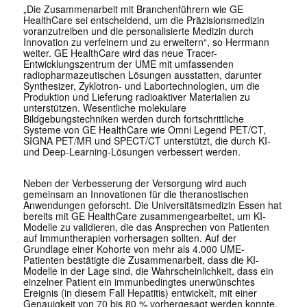
„Die Zusammenarbeit mit Branchenführern wie GE
HealthCare sei entscheidend, um die Präzisionsmedizin
voranzutreiben und die personalisierte Medizin durch
Innovation zu verfeinern und zu erweitern“, so Herrmann
weiter. GE HealthCare wird das neue Tracer-
Entwicklungszentrum der UME mit umfassenden
radiopharmazeutischen Lösungen ausstatten, darunter
Synthesizer, Zyklotron- und Labortechnologien, um die
Produktion und Lieferung radioaktiver Materialien zu
unterstützen. Wesentliche molekulare
Bildgebungstechniken werden durch fortschrittliche
Systeme von GE HealthCare wie Omni Legend PET/CT,
SIGNA PET/MR und SPECT/CT unterstützt, die durch KI-
und Deep-Learning-Lösungen verbessert werden.
Neben der Verbesserung der Versorgung wird auch
gemeinsam an Innovationen für die theranostischen
Anwendungen geforscht. Die Universitätsmedizin Essen hat
bereits mit GE HealthCare zusammengearbeitet, um KI-
Modelle zu validieren, die das Ansprechen von Patienten
auf Immuntherapien vorhersagen sollten. Auf der
Grundlage einer Kohorte von mehr als 4.000 UME-
Patienten bestätigte die Zusammenarbeit, dass die KI-
Modelle in der Lage sind, die Wahrscheinlichkeit, dass ein
einzelner Patient ein immunbedingtes unerwünschtes
Ereignis (in diesem Fall Hepatitis) entwickelt, mit einer
Genauigkeit von 70 bis 80 % vorhergesagt werden konnte.