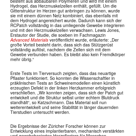
besteht aus abbaubaren Polymeren und wird mit einem
Hydrogel, das Herzmuskelzellen enthält, gefüllt. Um die
Gitterstruktur im Herzen gut anbringen zu können, wurde
sie mit einem dünnen Netz kombiniert, das ebenfalls mit
dem Hydrogel angereichert wurde. Dadurch kann sich der
RCPatch vollständig in das umliegende Gewebe integrieren
und mit den Herzmuskelzellen verwachsen. Lewis Jones,
Erstautor der Studie, die soeben im Fachmagazin
Advanced Materials
veröffentlicht wurde, erläuterte: „Der
große Vorteil besteht darin, dass sich das Stützgerüst
vollständig auflöst, nachdem die Zellen sich mit dem
Gewebe verbunden haben. Es bleibt also kein Fremdkörper
mehr übrig.“
Erste Tests im Tierversuch zeigten, dass das neuartige
Pflaster funktioniert. So konnten die Wissenschaftler in
präklinischen Tests an Schweinemodellen einen künstlich
erzeugten Defekt in der linken Herzkammer erfolgreich
verschließen. „Wir konnten zeigen, dass sich der Patch gut
entwickelt und die Struktur selbst unter echtem Blutdruck
standhält“, so Katzschmann. Das Material soll nun
weiterentwickelt und seine Stabilität in länger dauernden
Tierstudien untersucht werden.
Die Ergebnisse der Züricher Forscher können zur
Entwicklung eines implantierbaren, mechanisch verstärkten
und gewebebasierten Herzpflasters für Menschen