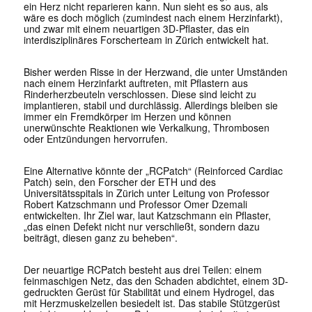
ein Herz nicht reparieren kann. Nun sieht es so aus, als
wäre es doch möglich (zumindest nach einem Herzinfarkt),
und zwar mit einem neuartigen 3D-Pflaster, das ein
interdisziplinäres Forscherteam in Zürich entwickelt hat.
Bisher werden Risse in der Herzwand, die unter Umständen
nach einem Herzinfarkt auftreten, mit Pflastern aus
Rinderherzbeuteln verschlossen. Diese sind leicht zu
implantieren, stabil und durchlässig. Allerdings bleiben sie
immer ein Fremdkörper im Herzen und können
unerwünschte Reaktionen wie Verkalkung, Thrombosen
oder Entzündungen hervorrufen.
Eine Alternative könnte der „RCPatch“ (Reinforced Cardiac
Patch) sein, den Forscher der ETH und des
Universitätsspitals in Zürich unter Leitung von Professor
Robert Katzschmann und Professor Omer Dzemali
entwickelten. Ihr Ziel war, laut Katzschmann ein Pflaster,
„das einen Defekt nicht nur verschließt, sondern dazu
beiträgt, diesen ganz zu beheben“.
Der neuartige RCPatch besteht aus drei Teilen: einem
feinmaschigen Netz, das den Schaden abdichtet, einem 3D-
gedruckten Gerüst für Stabilität und einem Hydrogel, das
mit Herzmuskelzellen besiedelt ist. Das stabile Stützgerüst