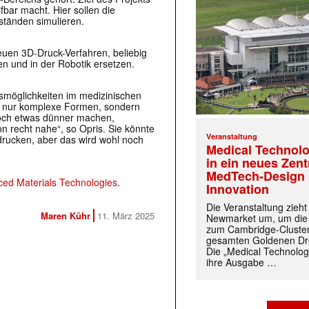
fbar macht. Hier sollen die
ständen simulieren.
euen 3D-Druck-Verfahren, beliebig
n und in der Robotik ersetzen.
möglichkeiten im medizinischen
cht nur komplexe Formen, sondern
noch etwas dünner machen,
 recht nahe“, so Opris. Sie könnte
Veranstaltung
drucken, aber das wird wohl noch
Medical Technolo
in ein neues Zen
MedTech-Design 
ed Materials Technologies
.
Innovation
Die Veranstaltung zieh
Maren Kühr
11. März 2025
Newmarket um, um die
zum Cambridge-Cluste
gesamten Goldenen Dre
Die „Medical Technolog
ihre Ausgabe …