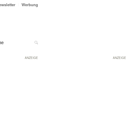
ewsletter
Werbung
ne
ANZEIGE
ANZEIGE