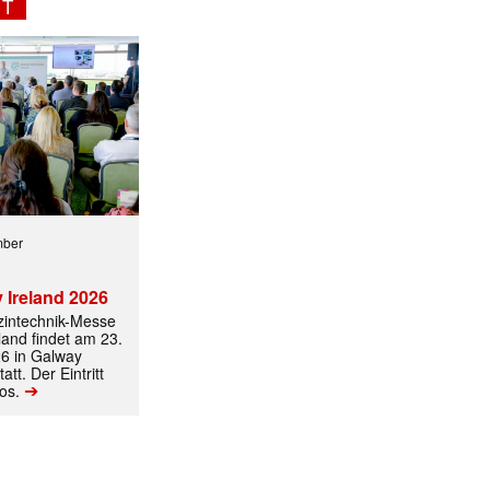
NT
mber
 Ireland 2026
izintechnik-Messe
land findet am 23.
ormiert.
6 in Galway
att. Der Eintritt
➔
los.