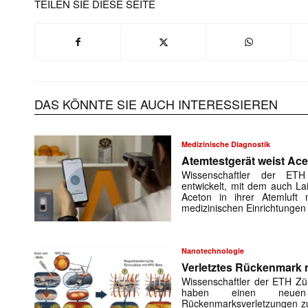
TEILEN SIE DIESE SEITE
DAS KÖNNTE SIE AUCH INTERESSIEREN
Medizinische Diagnostik
Atemtestgerät weist Ace
Wissenschaftler der ET
entwickelt, mit dem auch La
Aceton in ihrer Atemluft
medizinischen Einrichtunge
Mit dem
Nanotechnologie
E-
Mail
Verletztes Rückenmark n
(erforderlich
Wissenschaftler der ETH Zür
haben einen neuen
Rückenmarksverletzungen z