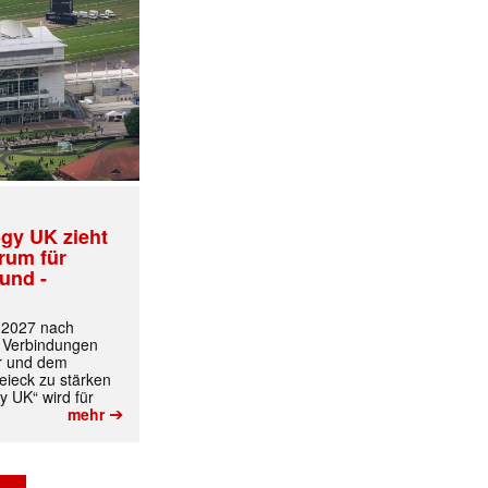
✕
gy UK zieht
trum für
und -
t 2027 nach
 Verbindungen
r und dem
ieck zu stärken
y UK“ wird für
➔
mehr