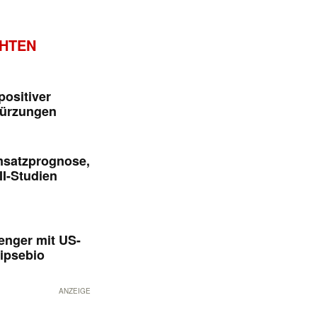
CHTEN
positiver
kürzungen
msatzprognose,
II-Studien
enger mit US-
ipsebio
ANZEIGE