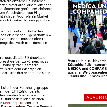
ten dielektrischen elastischen
erten Materialien: einem leitenden
e Materialien greifen schichtförmig
 dem Verschränken von Fingern.
t sich der Aktor wie ein Muskel
 sich in seine Ursprungsposition.
ner nicht einfach. Die beiden
lichen elektrischen Eigenschaften –
ht vermischen, müssen aber im
öglichst weich sein, damit ein
n.
erungen, die alle 3D-druckbaren
Vom 16. bis 19. Novembe
gepresst werden zu können, muss
Düsseldorf die internat
Zustand gefragt, damit die
MEDICA und COMPAMED s
oft in direktem Widerspruch
aus aller Welt präsenti
ndern sich drei andere, meistens
Trends und Entwicklun
, Leiterin der Forschungsgruppe
ern der ETH Zürich bereits
rden, werden über eine von den
ADVERT
 zu funktionierenden weichen
ts
Manufhaptics
, das zum
ereichs gehört. Ziel des Projekts