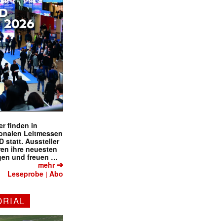
r finden in
ionalen Leitmessen
tatt. Aussteller
eren ihre neuesten
gen und freuen …
➔
mehr
Leseprobe
Abo
|
ORIAL