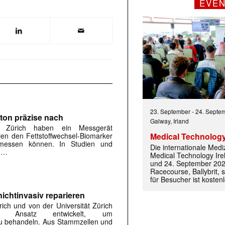
EVE
23. September
-
24. Septe
ton präzise nach
Galway, Irland
H Zürich haben ein Messgerät
Medical Technology
ien den Fettstoffwechsel-Biomarker
 messen können. In Studien und
Die internationale Med
n …
Medical Technology Ire
 |transkript-Newsletter jede Woche aktuell inf
und 24. September 202
Racecourse, Ballybrit, st
für Besucher ist kosten
ichtinvasiv reparieren
)
ich und von der Universität Zürich
 Ansatz entwickelt, um
u behandeln. Aus Stammzellen und