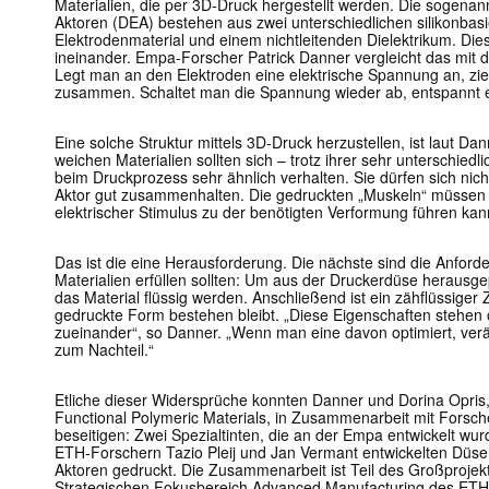
Materialien, die per 3D-Druck hergestellt werden. Die sogenann
Aktoren (DEA) bestehen aus zwei unterschiedlichen silikonbasi
Elektrodenmaterial und einem nichtleitenden Dielektrikum. Dies
ineinander. Empa-Forscher Patrick Danner vergleicht das mit
Legt man an den Elektroden eine elektrische Spannung an, zieh
zusammen. Schaltet man die Spannung wieder ab, entspannt er
Eine solche Struktur mittels 3D-Druck herzustellen, ist laut Dan
weichen Materialien sollten sich – trotz ihrer sehr unterschied
beim Druckprozess sehr ähnlich verhalten. Sie dürfen sich nic
Aktor gut zusammenhalten. Die gedruckten „Muskeln“ müssen m
elektrischer Stimulus zu der benötigten Verformung führen kan
Das ist die eine Herausforderung. Die nächste sind die Anford
Materialien erfüllen sollten: Um aus der Druckerdüse heraus
das Material flüssig werden. Anschließend ist ein zähflüssiger 
gedruckte Form bestehen bleibt. „Diese Eigenschaften stehen 
zueinander“, so Danner. „Wenn man eine davon optimiert, verä
zum Nachteil.“
Etliche dieser Widersprüche konnten Danner und Dorina Opris
Functional Polymeric Materials, in Zusammenarbeit mit Forsch
beseitigen: Zwei Spezialtinten, die an der Empa entwickelt wu
ETH-Forschern Tazio Pleij und Jan Vermant entwickelten Düse
Aktoren gedruckt. Die Zusammenarbeit ist Teil des Großprojek
Strategischen Fokusbereich Advanced Manufacturing des ETH-B