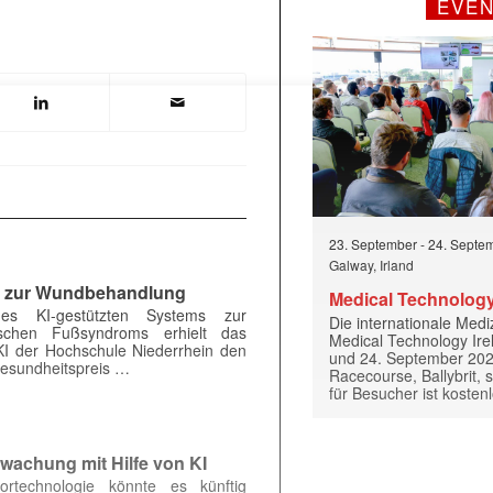
EVE
 |transkript-Newsletter jede Woche aktuell inf
)
23. September
-
24. Septe
Galway, Irland
g zur Wundbehandlung
Medical Technology
nes KI-gestützten Systems zur
Die internationale Med
schen Fußsyndroms erhielt das
Medical Technology Ire
I der Hochschule Niederrhein den
und 24. September 202
Gesundheitspreis …
Racecourse, Ballybrit, st
für Besucher ist kosten
wachung mit Hilfe von KI
ortechnologie könnte es künftig