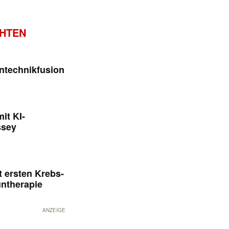
CHTEN
ntechnikfusion
it KI-
ssey
 ersten Krebs-
untherapie
ANZEIGE