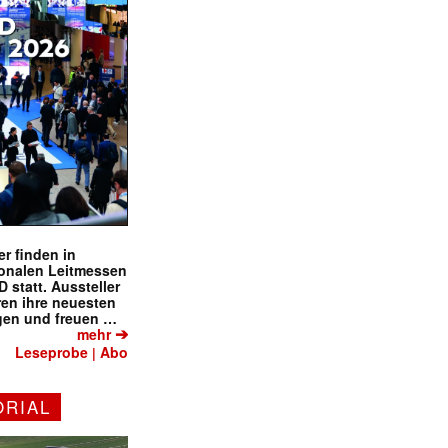
✕
r finden in
ionalen Leitmessen
tatt. Aussteller
eren ihre neuesten
gen und freuen …
➔
mehr
Leseprobe
Abo
|
ORIAL