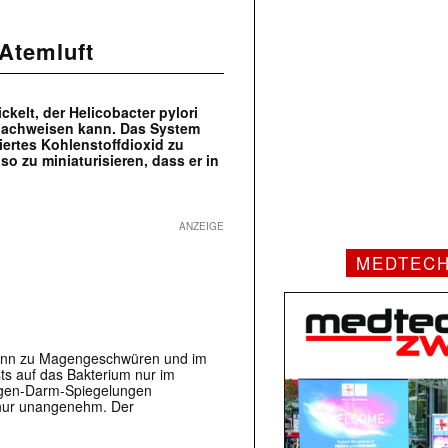
Atemluft
kelt, der Helicobacter pylori
 nachweisen kann. Das System
iertes Kohlenstoffdioxid zu
so zu miniaturisieren, dass er in
ANZEIGE
MEDTEC
 kann zu Magengeschwüren und im
ts auf das Bakterium nur im
agen-Darm-Spiegelungen
t nur unangenehm. Der