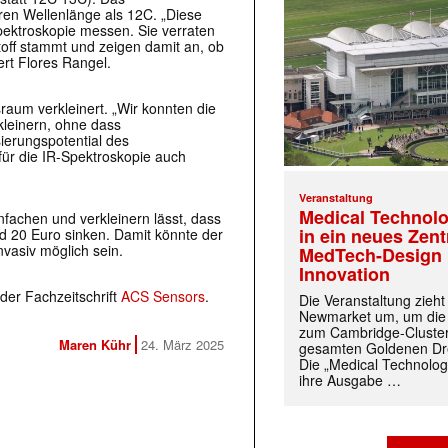
geren Wellenlänge als 12C. „Diese
pektroskopie messen. Sie verraten
toff stammt und zeigen damit an, ob
tert Flores Rangel.
raum verkleinert. „Wir konnten die
rkleinern, ohne dass
sierungspotential des
ür die IR-Spektroskopie auch
Veranstaltung
Medical Technolo
fachen und verkleinern lässt, dass
in ein neues Zen
nd 20 Euro sinken. Damit könnte der
nvasiv möglich sein.
MedTech-Design 
Innovation
 der Fachzeitschrift
ACS Sensors
.
Die Veranstaltung zieh
Newmarket um, um die
zum Cambridge-Cluste
Maren Kühr
24. März 2025
gesamten Goldenen Dre
Die „Medical Technolog
ihre Ausgabe …