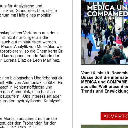
tuts für Analytische und
hickard-Standortes Ulm, stellte
erium mit Hilfe eines mobilen
troskopisches Verfahren aus dem
st nicht nur billiger als die
auch gut miniaturisiert werden.
s-Phase-Analytik von Molekülen wie
 absorbieren“, so die Chemikerin Dr.
nd korrespondierende Autorin der
r. Lorena Díaz de León Martínez,
Vom 16. bis 19. Novembe
Düsseldorf die internat
einen biologischen Überlebenstrick
MEDICA und COMPAMED s
t Hilfe von Ammoniak schützt. Ein
aus aller Welt präsenti
stoff in Kohlenstoffdioxid und
Trends und Entwicklun
en das Ammoniak, eine basisch
zupuffern. „Uns interessiert aber
geregten hydrolytischen Katalyse“,
ADVERT
er Mensch ausatmet, nutzen die
off, der den Probanden für den
(statt 12C 13C). Das