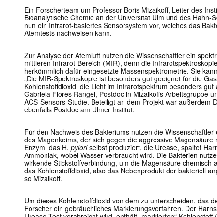
Ein Forscherteam um Professor Boris Mizaikoff, Leiter des Insti
Bioanalytische Chemie an der Universität Ulm und des Hahn-Sc
nun ein Infrarot-basiertes Sensorsystem vor, welches das Bakt
Atemtests nachweisen kann.
Zur Analyse der Atemluft nutzen die Wissenschaftler ein spek
mittleren Infrarot-Bereich (MIR), denn die Infrarotspektroskopie i
herkömmlich dafür eingesetzte Massenspektrometrie. Sie kann 
„Die MIR-Spektroskopie ist besonders gut geeignet für die Ga
Kohlenstoffdioxid, die Licht im Infrarotspektrum besonders gut
Gabriela Flores Rangel, Postdoc in Mizaikoffs Arbeitsgruppe u
ACS-Sensors-Studie. Beteiligt an dem Projekt war außerdem D
ebenfalls Postdoc am Ulmer Institut.
Für den Nachweis des Bakteriums nutzen die Wissenschaftler 
des Magenkeims, der sich gegen die aggressive Magensäure mi
Enzym, das H
. pylori
selbst produziert, die Urease, spaltet Harn
Ammoniak, wobei Wasser verbraucht wird. Die Bakterien nutz
wirkende Stickstoffverbindung, um die Magensäure chemisch ab
das Kohlenstoffdioxid, also das Nebenprodukt der bakteriell an
so Mizaikoff.
Um dieses Kohlenstoffdioxid von dem zu unterscheiden, das d
Forscher ein gebräuchliches Markierungsverfahren. Der Harnst
Urease-Test verabreicht wird, enthält „markierten“ Kohlenstoff 