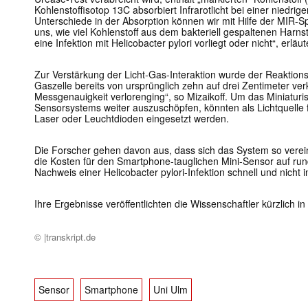
Kohlenstoffisotop 13C absorbiert Infrarotlicht bei einer niedri
Unterschiede in der Absorption können wir mit Hilfe der MIR-S
uns, wie viel Kohlenstoff aus dem bakteriell gespaltenen Harns
eine Infektion mit Helicobacter pylori vorliegt oder nicht“, erläu
Zur Verstärkung der Licht-Gas-Interaktion wurde der Reaktions
Gaszelle bereits von ursprünglich zehn auf drei Zentimeter ve
Messgenauigkeit verlorenging“, so Mizaikoff. Um das Miniaturi
Sensorsystems weiter auszuschöpfen, könnten als Lichtquelle f
Laser oder Leuchtdioden eingesetzt werden.
Die Forscher gehen davon aus, dass sich das System so verein
die Kosten für den Smartphone-tauglichen Mini-Sensor auf ru
Nachweis einer Helicobacter pylori-Infektion schnell und nicht i
Ihre Ergebnisse veröffentlichten die Wissenschaftler kürzlich in
© |transkript.de
Sensor
Smartphone
Uni Ulm