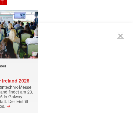
NT
ormiert.
mber
 Ireland 2026
izintechnik-Messe
land findet am 23.
6 in Galway
att. Der Eintritt
➔
los.