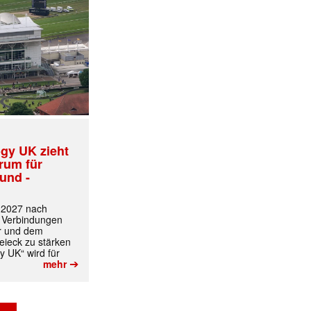
gy UK zieht
trum für
und -
t 2027 nach
 Verbindungen
r und dem
ieck zu stärken
y UK“ wird für
➔
mehr