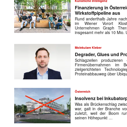
Künstliche Intelligenz
Finanzierung in Österre
Wirkstoffpipeline aus
Rund anderthalb Jahre nach
im Wiener Vorort Klost
Unternehmen Graph Thera
insgesamt mehr als 10 Mio. 
Molekulare Kleber
Degrader, Glues und Pro
Schlagzeilen produzieren
Firmenübernahmen im B
zielgerichteten Technologi
Proteinabbauweg über Ubiqui
Österreich
Insolvenz bei Inkubator
Was als Brückenschlag zwis
war, galt in der Branche vo
zuletzt, weil der Boom run
seinen Höhepunkt …