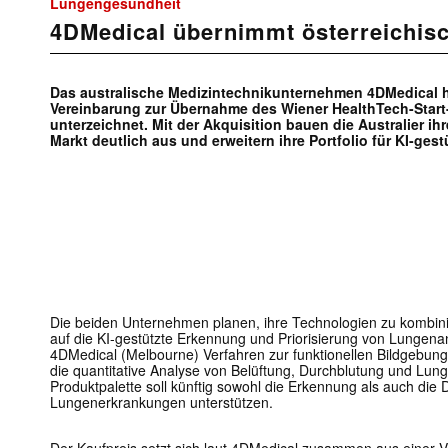
Lungengesundheit
4DMedical übernimmt österreichisc
Das australische Medizintechnikunternehmen 4DMedical h
Vereinbarung zur Übernahme des Wiener HealthTech-Star
unterzeichnet. Mit der Akquisition bauen die Australier i
Markt deutlich aus und erweitern ihre Portfolio für KI-ge
Die beiden Unternehmen planen, ihre Technologien zu kombin
auf die KI-gestützte Erkennung und Priorisierung von Lungenanom
4DMedical (Melbourne) Verfahren zur funktionellen Bildgebun
die quantitative Analyse von Belüftung, Durchblutung und L
Produktpalette soll künftig sowohl die Erkennung als auch die 
Lungenerkrankungen unterstützen.