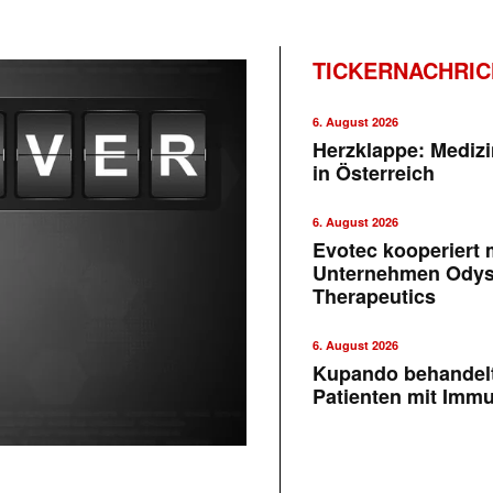
TICKERNACHRI
6. August 2026
Herzklappe: Medizi
in Österreich
6. August 2026
Evotec kooperiert m
Unternehmen Ody
Therapeutics
6. August 2026
Kupando behandelt
Patienten mit Imm