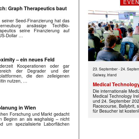
EVE
ich: Graph Therapeutics baut
 seiner Seed-Finanzierung hat das
erneuburg ansässige TechBio-
peutics seine Finanzierung auf
US-Dollar …
ximity – ein neues Feld
 derzeit Kooperationen oder gar
23. September
-
24. Septe
ereich der Degrader und der
Galway, Irland
eplattformen, die den zelleigenen
tin nutzen, …
Medical Technology
Die internationale Med
Medical Technology Ire
und 24. September 202
Racecourse, Ballybrit, st
planung in Wien
für Besucher ist kosten
chen Forschung und Markt gedacht
n Beginn an als waghalsig – nicht
d um spezialisierte Laborflächen