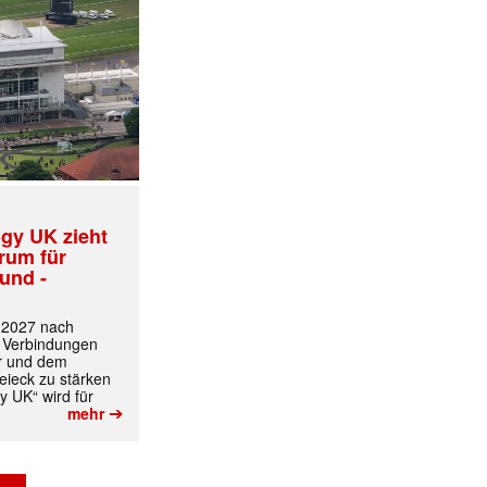
gy UK zieht
trum für
und -
✕
t 2027 nach
 Verbindungen
r und dem
ieck zu stärken
y UK“ wird für
➔
mehr