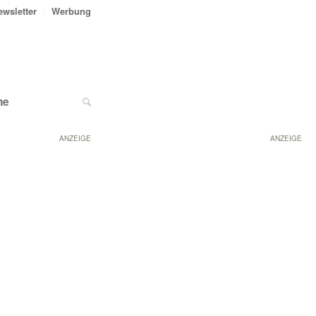
ewsletter
Werbung
ne
ANZEIGE
ANZEIGE