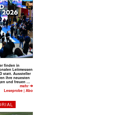
r finden in
ionalen Leitmessen
tatt. Aussteller
eren ihre neuesten
gen und freuen …
➔
mehr
Leseprobe
Abo
|
ORIAL