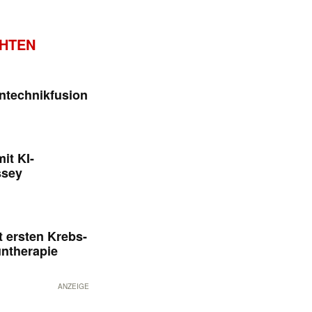
CHTEN
ntechnikfusion
it KI-
ssey
 ersten Krebs-
untherapie
ANZEIGE