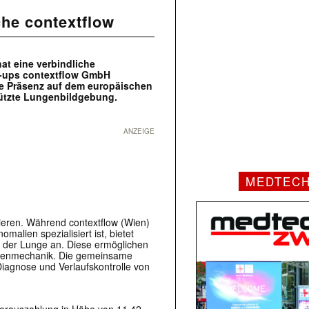
he contextflow
at eine verbindliche
t-ups contextflow GmbH
hre Präsenz auf dem europäischen
stützte Lungenbildgebung.
ANZEIGE
MEDTEC
ieren. Während contextflow (Wien)
alien spezialisiert ist, bietet
g der Lunge an. Diese ermöglichen
ungenmechanik. Die gemeinsame
Diagnose und Verlaufskontrolle von