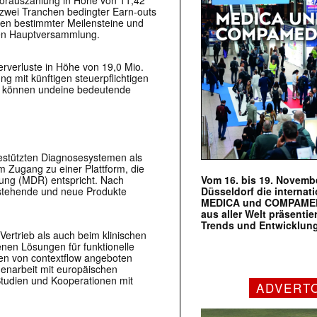
Vorauszahlung in Höhe von 11,42
 zwei Tranchen bedingter Earn-outs
hen bestimmter Meilensteine und
igen Hauptversammlung.
verluste in Höhe von 19,0 Mio.
g mit künftigen steuerpflichtigen
n können undeine bedeutende
gestützten Diagnosesystemen als
 Zugang zu einer Plattform, die
Vom 16. bis 19. Novembe
ung (MDR) entspricht. Nach
Düsseldorf die internat
stehende und neue Produkte
MEDICA und COMPAMED s
aus aller Welt präsenti
Trends und Entwicklun
ertrieb als auch beim klinischen
nen Lösungen für funktionelle
n von contextflow angeboten
narbeit mit europäischen
 Studien und Kooperationen mit
ADVERT