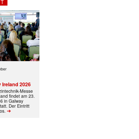
NT
mber
 Ireland 2026
izintechnik-Messe
land findet am 23.
6 in Galway
att. Der Eintritt
➔
los.