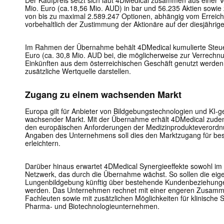
Der Kaufpreis setzt sich laut 4DMedical zusammen aus einer 
Mio. Euro (ca.18,56 Mio. AUD) in bar und 56.235 Aktien sowie
von bis zu maximal 2.589.247 Optionen, abhängig vom Erreic
vorbehaltlich der Zustimmung der Aktionäre auf der diesjähr
Im Rahmen der Übernahme behält 4DMedical kumulierte Steuer
Euro (ca. 30,8 Mio. AUD bei, die möglicherweise zur Verrechnun
Einkünften aus dem österreichischen Geschäft genutzt werde
zusätzliche Wertquelle darstellen.
Zugang zu einem wachsenden Markt
Europa gilt für Anbieter von Bildgebungstechnologien und KI-
wachsender Markt. Mit der Übernahme erhält 4DMedical zudem
den europäischen Anforderungen der Medizinprodukteverordn
Angaben des Unternehmens soll dies den Marktzugang für be
erleichtern.
Darüber hinaus erwartet 4DMedical Synergieeffekte sowohl im V
Netzwerk, das durch die Übernahme wächst. So sollen die eige
Lungenbildgebung künftig über bestehende Kundenbeziehunge
werden. Das Unternehmen rechnet mit einer engeren Zusamme
Fachleuten sowie mit zusätzlichen Möglichkeiten für klinische
Pharma- und Biotechnologieunternehmen.