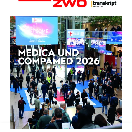
Mit dem |transkript-Newsletter
jede Woche aktuell informiert.
E-
Mail
(erforderlich)