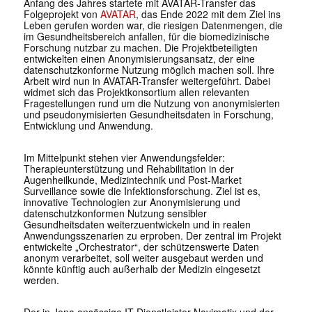
Anfang des Jahres startete mit AVATAR-Transfer das
Folgeprojekt von
AVATAR
, das Ende 2022 mit dem Ziel ins
Leben gerufen worden war, die riesigen Datenmengen, die
im Gesundheitsbereich anfallen, für die biomedizinische
Forschung nutzbar zu machen. Die Projektbeteiligten
entwickelten einen Anonymisierungsansatz, der eine
datenschutzkonforme Nutzung möglich machen soll. Ihre
Arbeit wird nun in AVATAR-Transfer weitergeführt. Dabei
widmet sich das Projektkonsortium allen relevanten
Fragestellungen rund um die Nutzung von anonymisierten
und pseudonymisierten Gesundheitsdaten in Forschung,
Entwicklung und Anwendung.
Im Mittelpunkt stehen vier Anwendungsfelder:
Therapieunterstützung und Rehabilitation in der
Augenheilkunde, Medizintechnik und Post-Market
Surveillance sowie die Infektionsforschung. Ziel ist es,
innovative Technologien zur Anonymisierung und
datenschutzkonformen Nutzung sensibler
Gesundheitsdaten weiterzuentwickeln und in realen
Anwendungsszenarien zu erproben. Der zentral im Projekt
entwickelte „Orchestrator“, der schützenswerte Daten
anonym verarbeitet, soll weiter ausgebaut werden und
könnte künftig auch außerhalb der Medizin eingesetzt
werden.