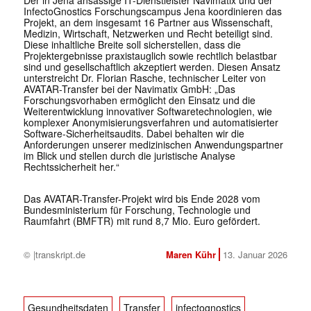
Der in Jena ansässige IT-Dienstleister Navimatix und der
InfectoGnostics Forschungscampus Jena koordinieren das
Projekt, an dem insgesamt 16 Partner aus Wissenschaft,
Medizin, Wirtschaft, Netzwerken und Recht beteiligt sind.
Diese inhaltliche Breite soll sicherstellen, dass die
Projektergebnisse praxistauglich sowie rechtlich belastbar
sind und gesellschaftlich akzeptiert werden. Diesen Ansatz
unterstreicht Dr. Florian Rasche, technischer Leiter von
AVATAR-Transfer bei der Navimatix GmbH: „Das
Forschungsvorhaben ermöglicht den Einsatz und die
Weiterentwicklung innovativer Softwaretechnologien, wie
komplexer Anonymisierungsverfahren und automatisierter
Software-Sicherheitsaudits. Dabei behalten wir die
Anforderungen unserer medizinischen Anwendungspartner
im Blick und stellen durch die juristische Analyse
Rechtssicherheit her.“
Das AVATAR-Transfer-Projekt wird bis Ende 2028 vom
Bundesministerium für Forschung, Technologie und
Raumfahrt (BMFTR) mit rund 8,7 Mio. Euro gefördert.
© |transkript.de
Maren Kühr
13. Januar 2026
Gesundheitsdaten
Transfer
infectognostics