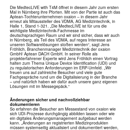
Die MedtecLIVE with T4M öffnet in diesem Jahr zum ersten
Mal in Nürnberg ihre Pforten. Mit von der Partie ist auch das
Aptean-Tochterunternehmen oxaion – in diesem Jahr
erneut als Mitaussteller des VDMA, AG Medizintechnik, in
Halle 1, Stand 1-321. „Die MedtecLIVE ist für uns die
wichtigste Medizintechnik-Fachmesse im
deutschsprachigen Raum und wir sind sicher, dass wir auch
in Nürnberg, als Teil des VDMA, auf reges Interesse an
unseren Softwarelösungen stoßen werden“, sagt Jens
Fröhlich, Branchenmanager Medizintechnik der oxaion
GmbH/ Aptean DACH GmbH. In seiner Rolle als
projekterfahrener Experte wird Jens Fröhlich einen Vortrag
halten zum Thema Unique Device Identification (UDI) und
zu regulatorischen Anforderungen im ERP-Umfeld. „Wir
freuen uns auf zahlreiche Besucher und viele gute
Fachgespräche rund um die Digitalisierung in der Branche
– und natürlich haben wir dafür auch unsere ganz eigenen
Lösungen mit im Messegepäck.“
Änderungen sicher und nachvollziehbar
dokumentieren
So erfahren die Besucher am Messestand von oxaion wie
sich UDI-Prozesse durchgängig abbilden lassen oder wie
ein digitales Änderungsmanagement aufgebaut werden
kann. „Änderungen an registrierten Medizinprodukten
müssen systemseitig aktualisiert und dokumentiert werden,