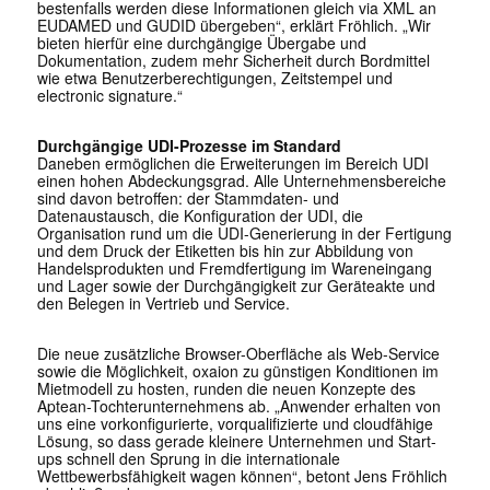
bestenfalls werden diese Informationen gleich via XML an
EUDAMED und GUDID übergeben“, erklärt Fröhlich. „Wir
bieten hierfür eine durchgängige Übergabe und
Dokumentation, zudem mehr Sicherheit durch Bordmittel
wie etwa Benutzerberechtigungen, Zeitstempel und
electronic signature.“
Durchgängige UDI-Prozesse im Standard
Daneben ermöglichen die Erweiterungen im Bereich UDI
einen hohen Abdeckungsgrad. Alle Unternehmensbereiche
sind davon betroffen: der Stammdaten- und
Datenaustausch, die Konfiguration der UDI, die
Organisation rund um die UDI-Generierung in der Fertigung
und dem Druck der Etiketten bis hin zur Abbildung von
Handelsprodukten und Fremdfertigung im Wareneingang
und Lager sowie der Durchgängigkeit zur Geräteakte und
den Belegen in Vertrieb und Service.
Die neue zusätzliche Browser-Oberfläche als Web-Service
sowie die Möglichkeit, oxaion zu günstigen Konditionen im
Mietmodell zu hosten, runden die neuen Konzepte des
Aptean-Tochterunternehmens ab. „Anwender erhalten von
uns eine vorkonfigurierte, vorqualifizierte und cloudfähige
Lösung, so dass gerade kleinere Unternehmen und Start-
ups schnell den Sprung in die internationale
Wettbewerbsfähigkeit wagen können“, betont Jens Fröhlich