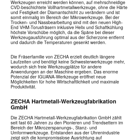
Werkzeugen erreicht werden können, auf mehrschneidige
CVD-beschichtete Vollhartmetallwerkzeuge, ohne die Härte
und Festigkeit der Diamantschicht zu verändern und ist
somit einmalig im Bereich der Mikrowerkzeuge. Bei der
Trocken- und Nassbearbeitung sind mit den neuen High-
End VHM-Torusfräsern inklusive Helix und Schaftkühlung
höchste Vorschübe möglich, da die Späne bei dieser
Werkzeugausführung optimal aus der Scherzone entfernt
und dadurch die Temperaturen gesenkt werden.
Die Fräserfamilie von ZECHA erzielt deutlich längere
Laufzeiten und benötigt keine Schwesterwerkzeuge mehr,
wodurch sich freie Werkzeugplätze für andere
Anwendungen an der Maschine ergeben. Das enorme
Potenzial der IGUANA-Werkzeuge eröffnet neue
Möglichkeiten für hohe Wirtschaftlichkeit und maximale
Produktivität.
ZECHA Hartmetall-Werkzeugfabrikation
GmbH
Die ZECHA Hartmetall-Werkzeugfabrikation GmbH zählt
seit fast 60 Jahren zu den Pionieren und Trendsettern im
Bereich der Mikrozerspanungs-, Stanz- und
Umformwerkzeuge. Entstanden aus der Uhrenindustrie
zeigt sich die kompromisslose Ausrichtung auf