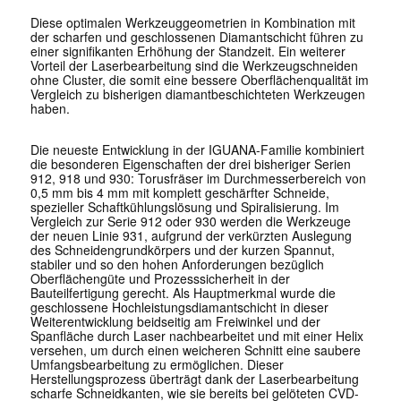
Diese optimalen Werkzeuggeometrien in Kombination mit
der scharfen und geschlossenen Diamantschicht führen zu
einer signifikanten Erhöhung der Standzeit. Ein weiterer
Vorteil der Laserbearbeitung sind die Werkzeugschneiden
ohne Cluster, die somit eine bessere Oberflächenqualität im
Vergleich zu bisherigen diamantbeschichteten Werkzeugen
haben.
Die neueste Entwicklung in der IGUANA-Familie kombiniert
die besonderen Eigenschaften der drei bisheriger Serien
912, 918 und 930: Torusfräser im Durchmesserbereich von
0,5 mm bis 4 mm mit komplett geschärfter Schneide,
spezieller Schaftkühlungslösung und Spiralisierung. Im
Vergleich zur Serie 912 oder 930 werden die Werkzeuge
der neuen Linie 931, aufgrund der verkürzten Auslegung
des Schneidengrundkörpers und der kurzen Spannut,
stabiler und so den hohen Anforderungen bezüglich
Oberflächengüte und Prozesssicherheit in der
Bauteilfertigung gerecht. Als Hauptmerkmal wurde die
geschlossene Hochleistungsdiamantschicht in dieser
Weiterentwicklung beidseitig am Freiwinkel und der
Spanfläche durch Laser nachbearbeitet und mit einer Helix
versehen, um durch einen weicheren Schnitt eine saubere
Umfangsbearbeitung zu ermöglichen. Dieser
Herstellungsprozess überträgt dank der Laserbearbeitung
scharfe Schneidkanten, wie sie bereits bei gelöteten CVD-