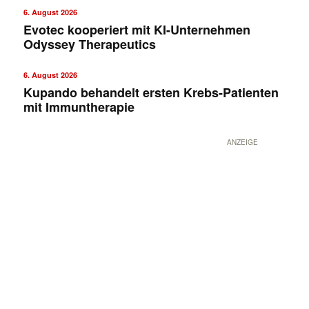
6. August 2026
Evotec kooperiert mit KI-Unternehmen
Odyssey Therapeutics
6. August 2026
Kupando behandelt ersten Krebs-Patienten
mit Immuntherapie
ANZEIGE
Mit dem |transkript-Newsletter
jede Woche aktuell informiert.
E-
Mail
(erforderlich)