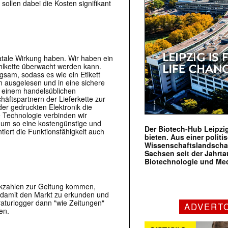
 sollen dabei die Kosten signifikant
atale Wirkung haben. Wir haben ein
ühlkette überwacht werden kann.
gsam, sodass es wie ein Etikett
n ausgelesen und in eine sichere
 einem handelsüblichen
häftspartnern der Lieferkette zur
 der gedruckten Elektronik die
e Technologie verbinden wir
, um so eine kostengünstige und
Der Biotech-Hub Leipzig
iert die Funktionsfähigkeit auch
bieten. Aus einer politi
Wissenschaftslandscha
Sachsen seit der Jahr
Biotechnologie und Me
ückzahlen zur Geltung kommen,
um damit den Markt zu erkunden und
raturlogger dann "wie Zeitungen"
ADVERT
en.