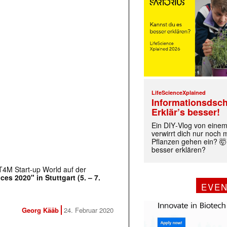
LifeScienceXplained
Informationsdsch
Erklär’s besser!
Ein DIY‑Vlog von eine
verwirrt dich nur noch
Pflanzen gehen ein? 🤯
besser erklären?
 T4M Start-up World auf der
s 2020" in Stuttgart (5. – 7.
EVE
Georg Kääb
24. Februar 2020