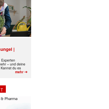
ungel |
m Experten
 mehr – und deine
 Kannst du es
➔
mehr
NT