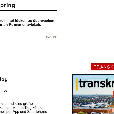
oring
zneimittel lückenlos überwachen.
arten-Format entwickelt.
ANZEIGE
TRANSK
ilog
ukt?
eren, ist eine große
sten. Mit Intellilog können
nell per App und Smartphone