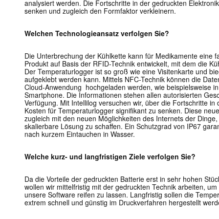
analysiert werden. Die Fortschritte in der gedruckten Elektronik
senken und zugleich den Formfaktor verkleinern.
Welchen Technologieansatz verfolgen Sie?
Die Unterbrechung der Kühlkette kann für Medikamente eine f
Produkt auf Basis der RFID-Technik entwickelt, mit dem die K
Der Temperaturlogger ist so groß wie eine Visitenkarte und bie
aufgeklebt werden kann. Mittels NFC-Technik können die Date
Cloud-Anwendung hochgeladen werden, wie beispielsweise in
Smartphone. Die Informationen stehen allen autorisierten Gesc
Verfügung. Mit Intellilog versuchen wir, über die Fortschritte in
Kosten für Temperaturlogger signifikant zu senken. Diese neu
zugleich mit den neuen Möglichkeiten des Internets der Dinge
skalierbare Lösung zu schaffen. Ein Schutzgrad von IP67 garant
nach kurzem Eintauchen in Wasser.
Welche kurz- und langfristigen Ziele verfolgen Sie?
Da die Vorteile der gedruckten Batterie erst in sehr hohen St
wollen wir mittelfristig mit der gedruckten Technik arbeiten, 
unsere Software reifen zu lassen. Langfristig sollen die Tempe
extrem schnell und günstig im Druckverfahren hergestellt werd