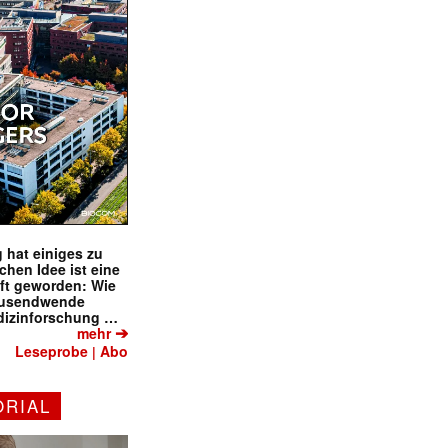
 hat einiges zu
schen Idee ist eine
ft geworden: Wie
tausendwende
dizinforschung …
➔
mehr
Leseprobe
Abo
|
✕
ORIAL