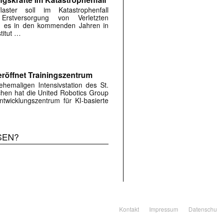
flaster soll im Katastrophenfall
Erstversorgung von Verletzten
ird es in den kommenden Jahren in
titut …
röffnet Trainingszentrum
hemaligen Intensivstation des St.
rchen hat die United Robotics Group
twicklungszentrum für KI-basierte
SEN?
Kontakt
Impressum
Datenschu