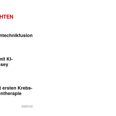
CHTEN
ntechnikfusion
it KI-
ssey
 ersten Krebs-
untherapie
ANZEIGE