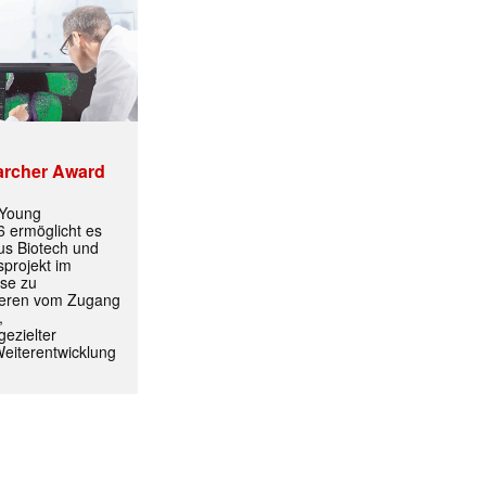
archer Award
ormiert.
 Young
 ermöglicht es
aus Biotech und
projekt im
yse zu
itieren vom Zugang
,
ezielter
Weiterentwicklung