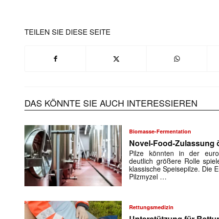
TEILEN SIE DIESE SEITE
Mit dem
DAS KÖNNTE SIE AUCH INTERESSIEREN
E-
Mail
Biomasse-Fermentation
(erforderlich
Novel-Food-Zulassung öf
Pilze könnten in der euro
deutlich größere Rolle spiel
klassische Speisepilze. Die
Pilzmyzel …
Rettungsmedizin
Unterstützung für Rettu