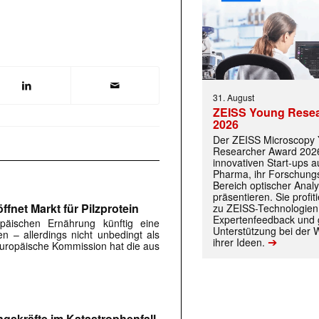
31. August
ZEISS Young Rese
2026
 |transkript-Newsletter jede Woche aktuell inf
Der ZEISS Microscopy
Researcher Award 2026
innovativen Start-ups 
Pharma, ihr Forschungs
Bereich optischer Anal
)
präsentieren. Sie prof
fnet Markt für Pilzprotein
zu ZEISS-Technologien
Expertenfeedback und g
päischen Ernährung künftig eine
Unterstützung bei der 
en – allerdings nicht unbedingt als
➔
ihrer Ideen.
 Europäische Kommission hat die aus
ngskräfte im Katastrophenfall