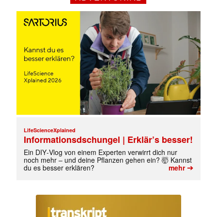
LifeScienceXplained
Informationsdschungel | Erklär’s besser!
Ein DIY‑Vlog von einem Experten verwirrt dich nur
Mit dem |transkript-Newsletter
noch mehr – und deine Pflanzen gehen ein? 🤯 Kannst
jede Woche aktuell informiert.
➔
du es besser erklären?
mehr
E-
Mail
(erforderlich)