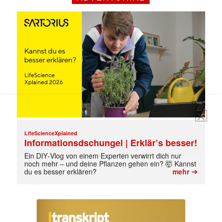
jede Woche aktuell informiert.
E-
Mail
(erforderlich)
LifeScienceXplained
Informationsdschungel | Erklär’s besser!
Ein DIY‑Vlog von einem Experten verwirrt dich nur
noch mehr – und deine Pflanzen gehen ein? 🤯 Kannst
➔
du es besser erklären?
mehr