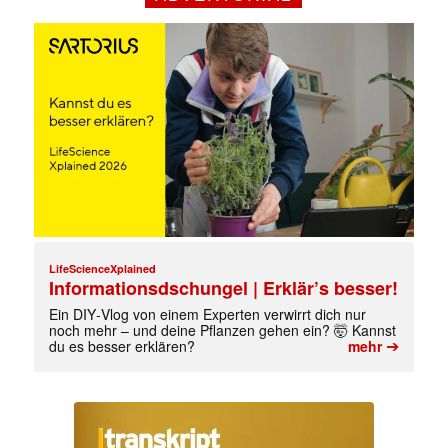
LifeScienceXplained
Informationsdschungel | Erklär’s besser!
Ein DIY‑Vlog von einem Experten verwirrt dich nur
Mit dem |transkript-Newsletter
noch mehr – und deine Pflanzen gehen ein? 🤯 Kannst
jede Woche aktuell informiert.
➔
du es besser erklären?
mehr
E-
Mail
(erforderlich)