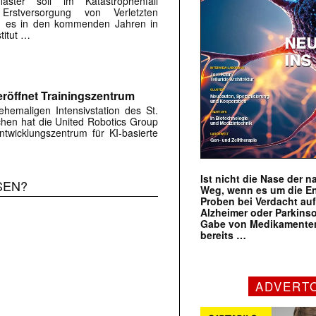
flaster soll im Katastrophenfall
Erstversorgung von Verletzten
ird es in den kommenden Jahren in
titut …
röffnet Trainingszentrum
hemaligen Intensivstation des St.
rchen hat die United Robotics Group
twicklungszentrum für KI-basierte
Ist nicht die Nase der 
SEN?
Weg, wenn es um die E
Proben bei Verdacht au
Alzheimer oder Parkins
Gabe von Medikamenten
bereits …
ADVERT