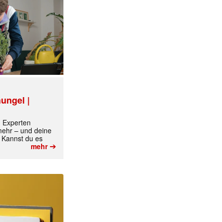
ungel |
m Experten
 mehr – und deine
 Kannst du es
➔
mehr
✕