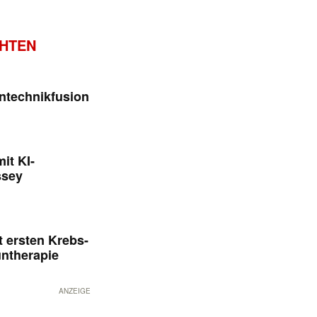
CHTEN
ntechnikfusion
it KI-
ssey
 ersten Krebs-
untherapie
ANZEIGE