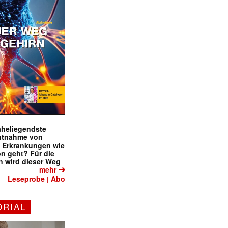
naheliegendste
ntnahme von
f Erkrankungen wie
on geht? Für die
 wird dieser Weg
➔
mehr
Leseprobe
Abo
|
ORIAL