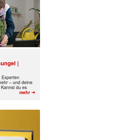
ungel |
m Experten
 mehr – und deine
 Kannst du es
➔
mehr