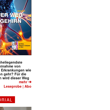
naheliegendste
ntnahme von
f Erkrankungen wie
on geht? Für die
 wird dieser Weg
➔
mehr
Leseprobe
Abo
|
ORIAL