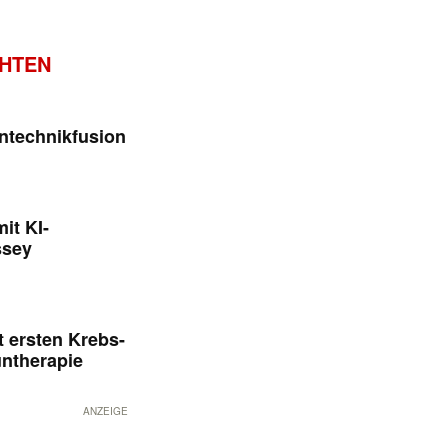
CHTEN
ntechnikfusion
it KI-
ssey
 ersten Krebs-
untherapie
ANZEIGE