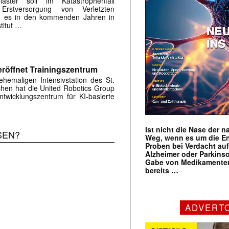
flaster soll im Katastrophenfall
Erstversorgung von Verletzten
ird es in den kommenden Jahren in
titut …
röffnet Trainingszentrum
hemaligen Intensivstation des St.
rchen hat die United Robotics Group
twicklungszentrum für KI-basierte
Ist nicht die Nase der 
SEN?
Weg, wenn es um die E
Proben bei Verdacht au
Alzheimer oder Parkins
Gabe von Medikamenten
bereits …
ADVERT