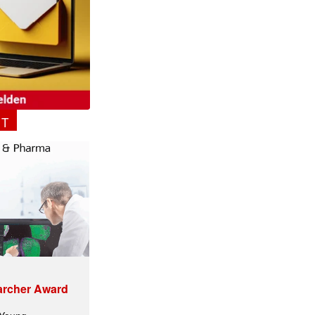
✕
NT
archer Award