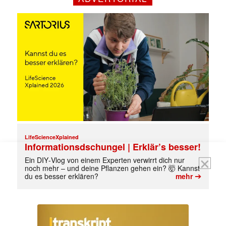
jede Woche aktuell informiert.
E-
Mail
(erforderlich)
LifeScienceXplained
Informationsdschungel | Erklär’s besser!
Ein DIY‑Vlog von einem Experten verwirrt dich nur
noch mehr – und deine Pflanzen gehen ein? 🤯 Kannst
➔
du es besser erklären?
mehr