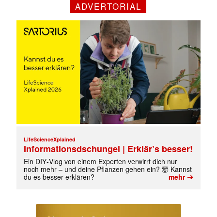
ADVERTORIAL
Mit dem |transkript-Newsletter
jede Woche aktuell informiert.
E-
Mail
(erforderlich)
LifeScienceXplained
Informationsdschungel | Erklär’s besser!
Ein DIY‑Vlog von einem Experten verwirrt dich nur
noch mehr – und deine Pflanzen gehen ein? 🤯 Kannst
➔
du es besser erklären?
mehr