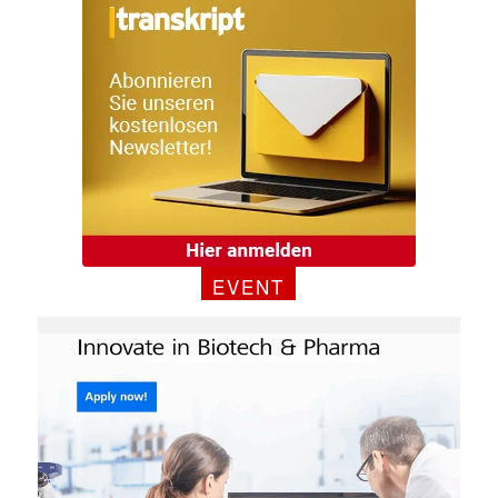
Mit dem |transkript-Newsletter
jede Woche aktuell informiert.
E-
Mail
(erforderlich)
EVENT