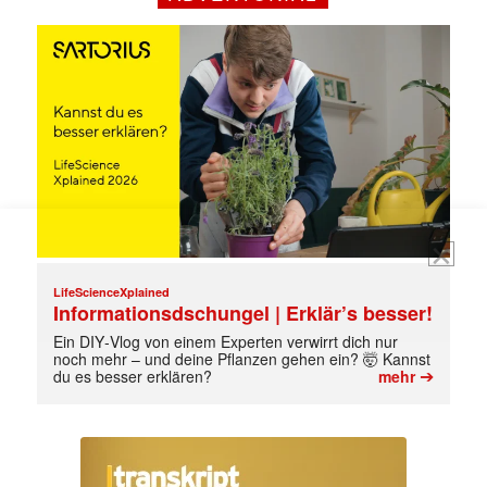
jede Woche aktuell informiert.
E-
Mail
(erforderlich)
LifeScienceXplained
Informationsdschungel | Erklär’s besser!
Ein DIY‑Vlog von einem Experten verwirrt dich nur
noch mehr – und deine Pflanzen gehen ein? 🤯 Kannst
➔
du es besser erklären?
mehr