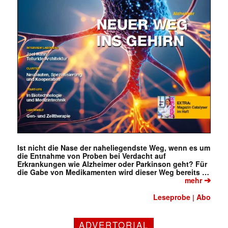
Ist nicht die Nase der naheliegendste Weg, wenn es um
die Entnahme von Proben bei Verdacht auf
Erkrankungen wie Alzheimer oder Parkinson geht? Für
die Gabe von Medikamenten wird dieser Weg bereits …
➔
mehr
Leseprobe
Abo
|
Mit dem |transkript-Newsletter
ADVERTORIAL