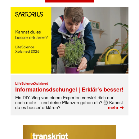
LifeScienceXplained
Informationsdschungel | Erklär’s besser!
Mit dem |transkript-Newsletter
jede Woche aktuell informiert.
Ein DIY‑Vlog von einem Experten verwirrt dich nur
noch mehr – und deine Pflanzen gehen ein? 🤯 Kannst
➔
du es besser erklären?
mehr
E-
Mail
(erforderlich)