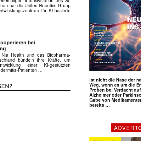
hemaligen Intensivstation des St.
rchen hat die United Robotics Group
twicklungszentrum für KI-basierte
ooperieren bei
ung
 Nia Health und das Biopharma-
chland bündeln ihre Kräfte, um
twicklung einer KI-gestützten
dermitis-Patienten …
Ist nicht die Nase der 
Weg, wenn es um die E
SEN?
Proben bei Verdacht au
Alzheimer oder Parkins
Gabe von Medikamenten
bereits …
ADVERT