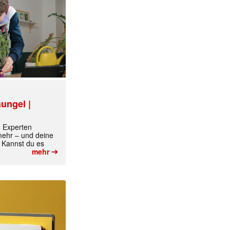
ungel |
m Experten
 mehr – und deine
 Kannst du es
➔
mehr