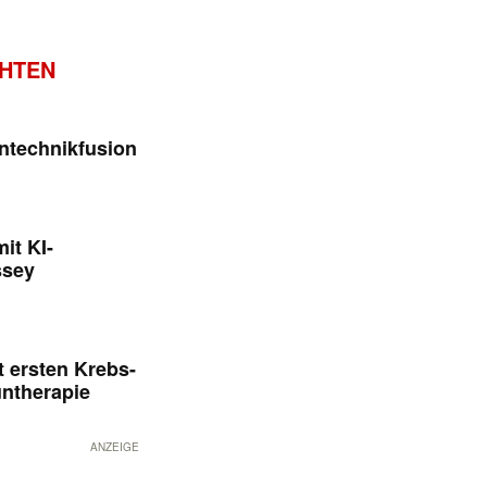
CHTEN
ntechnikfusion
it KI-
ssey
 ersten Krebs-
untherapie
ANZEIGE