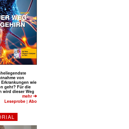
naheliegendste
ntnahme von
f Erkrankungen wie
on geht? Für die
 wird dieser Weg
➔
mehr
Leseprobe
Abo
|
ORIAL