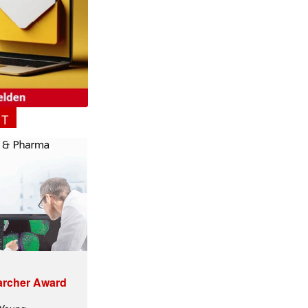
✕
NT
archer Award