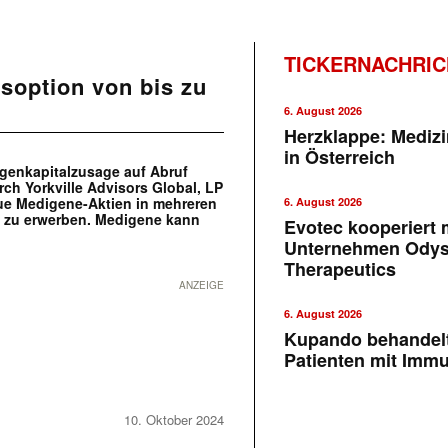
TICKERNACHRI
soption von bis zu
6. August 2026
Herzklappe: Medizi
in Österreich
genkapitalzusage auf Abruf
ch Yorkville Advisors Global, LP
neue Medigene-Aktien in mehreren
6. August 2026
o zu erwerben. Medigene kann
Evotec kooperiert m
Unternehmen Ody
Therapeutics
ANZEIGE
6. August 2026
Kupando behandelt
Patienten mit Imm
10. Oktober 2024