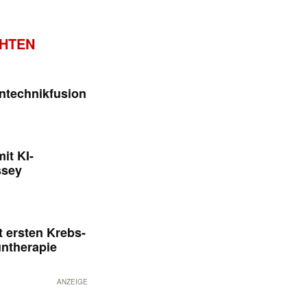
CHTEN
ntechnikfusion
it KI-
ssey
 ersten Krebs-
untherapie
ANZEIGE