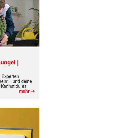
ungel |
m Experten
 mehr – und deine
 Kannst du es
➔
mehr
✕