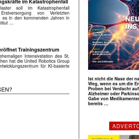
ngskräfte im Katastrophenfall
flaster soll im Katastrophenfall
Erstversorgung von Verletzten
ird es in den kommenden Jahren in
titut …
röffnet Trainingszentrum
hemaligen Intensivstation des St.
rchen hat die United Robotics Group
twicklungszentrum für KI-basierte
Ist nicht die Nase der 
Weg, wenn es um die E
SEN?
Proben bei Verdacht au
Alzheimer oder Parkins
Gabe von Medikamenten
bereits …
ADVERT