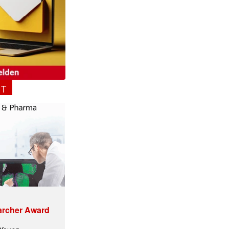
NT
archer Award