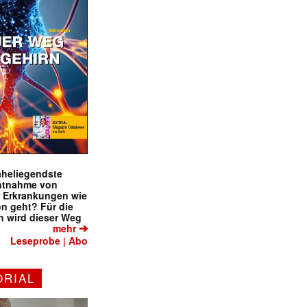
naheliegendste
ntnahme von
f Erkrankungen wie
on geht? Für die
 wird dieser Weg
➔
mehr
Leseprobe
Abo
|
ORIAL