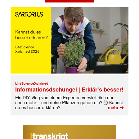
Mit dem |transkript-Newsletter
jede Woche aktuell informiert.
E-
Mail
LifeScienceXplained
Informationsdschungel | Erklär’s besser!
(erforderlich)
Ein DIY‑Vlog von einem Experten verwirrt dich nur
noch mehr – und deine Pflanzen gehen ein? 🤯 Kannst
➔
du es besser erklären?
mehr