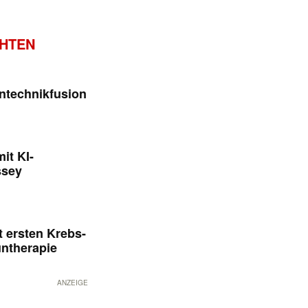
CHTEN
ntechnikfusion
it KI-
ssey
 ersten Krebs-
untherapie
ANZEIGE