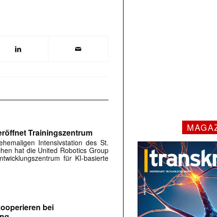
MAGA
röffnet Trainingszentrum
hemaligen Intensivstation des St.
rchen hat die United Robotics Group
twicklungszentrum für KI-basierte
ooperieren bei
ung