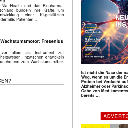
 Nia Health und das Biopharma-
chland bündeln ihre Kräfte, um
twicklung einer KI-gestützten
dermitis-Patienten …
m Wachstumsmotor: Fresenius
s vor allem als Instrument zur
eitswesen. Inzwischen entwickeln
r zunehmend zum Wachstumstreiber.
Ist nicht die Nase der 
Weg, wenn es um die E
SEN?
Proben bei Verdacht au
Alzheimer oder Parkins
Gabe von Medikamenten
bereits …
ADVERT