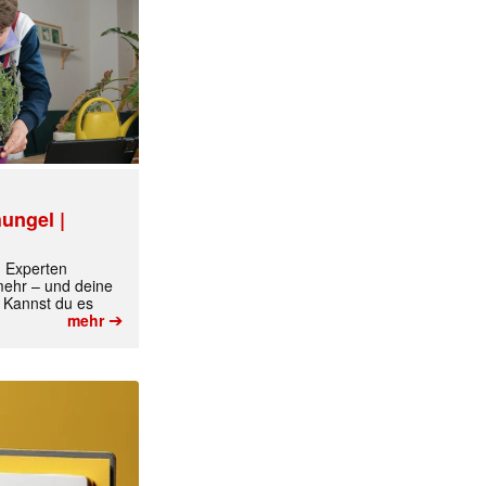
ungel |
m Experten
 mehr – und deine
 Kannst du es
➔
mehr