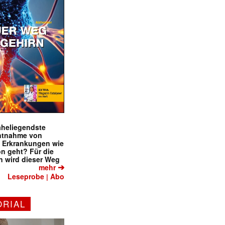
naheliegendste
ntnahme von
f Erkrankungen wie
on geht? Für die
 wird dieser Weg
➔
mehr
Leseprobe
Abo
|
ORIAL