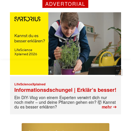
Mit dem |transkript-Newsletter
ADVERTORIAL
jede Woche aktuell informiert.
E-
Mail
(erforderlich)
LifeScienceXplained
Informationsdschungel | Erklär’s besser!
Ein DIY‑Vlog von einem Experten verwirrt dich nur
noch mehr – und deine Pflanzen gehen ein? 🤯 Kannst
➔
du es besser erklären?
mehr