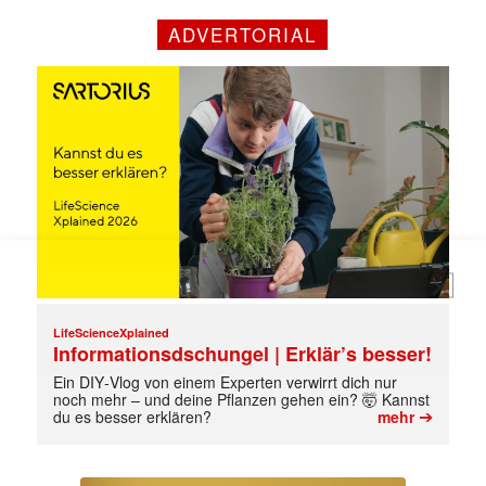
Mit dem |transkript-Newsletter
ADVERTORIAL
jede Woche aktuell informiert.
E-
Mail
(erforderlich)
LifeScienceXplained
Informationsdschungel | Erklär’s besser!
Ein DIY‑Vlog von einem Experten verwirrt dich nur
noch mehr – und deine Pflanzen gehen ein? 🤯 Kannst
➔
du es besser erklären?
mehr