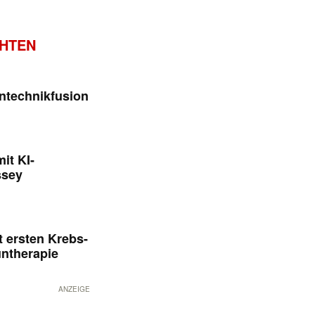
CHTEN
ntechnikfusion
it KI-
ssey
 ersten Krebs-
untherapie
ANZEIGE