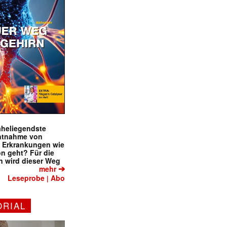
naheliegendste
ntnahme von
f Erkrankungen wie
on geht? Für die
 wird dieser Weg
➔
mehr
Leseprobe
Abo
|
ORIAL