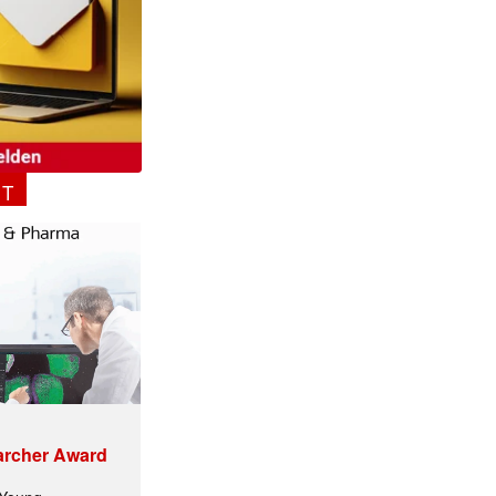
NT
ormiert.
archer Award