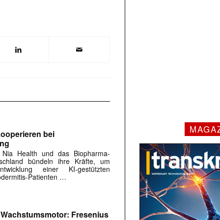
MAGA
ooperieren bei
ung
 Nia Health und das Biopharma-
chland bündeln ihre Kräfte, um
twicklung einer KI-gestützten
dermitis-Patienten …
m Wachstumsmotor: Fresenius