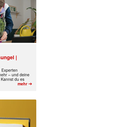
✕
ungel |
m Experten
 mehr – und deine
 Kannst du es
➔
mehr