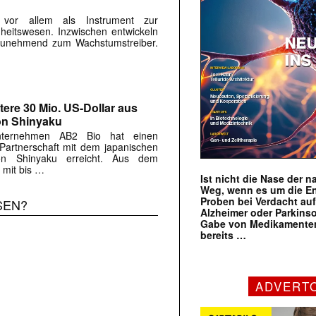
s vor allem als Instrument zur
eitswesen. Inzwischen entwickeln
r zunehmend zum Wachstumstreiber.
tere 30 Mio. US-Dollar aus
on Shinyaku
Unternehmen AB2 Bio hat einen
 Partnerschaft mit dem japanischen
on Shinyaku erreicht. Aus dem
 mit bis …
Ist nicht die Nase der 
Weg, wenn es um die E
Proben bei Verdacht au
SEN?
Alzheimer oder Parkins
Gabe von Medikamenten
bereits …
ADVERT