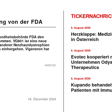
TICKERNACHRI
ung von der FDA
6. August 2026
Herzklappe: Medizi
undheitsbehörde FDA den
in Österreich
kommen. VG801 ist eine neue
 anderer Netzhautdystrophien
n einhergehen. Vigeneron hat
6. August 2026
Evotec kooperiert m
Unternehmen Ody
ANZEIGE
Therapeutics
6. August 2026
Kupando behandelt
Patienten mit Imm
18. Dezember 2024