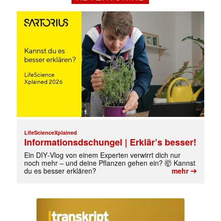
Mit dem |transkript-Newsletter
LifeScienceXplained
jede Woche aktuell informiert.
Informationsdschungel | Erklär’s besser!
Ein DIY‑Vlog von einem Experten verwirrt dich nur
E-
noch mehr – und deine Pflanzen gehen ein? 🤯 Kannst
➔
Mail
du es besser erklären?
mehr
(erforderlich)