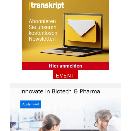
Mit dem |transkript-Newsletter
jede Woche aktuell informiert.
E-
Mail
(erforderlich)
EVENT