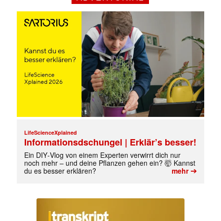
Mit dem |transkript-Newsletter
jede Woche aktuell informiert.
E-
Mail
(erforderlich)
LifeScienceXplained
Informationsdschungel | Erklär’s besser!
Ein DIY‑Vlog von einem Experten verwirrt dich nur
noch mehr – und deine Pflanzen gehen ein? 🤯 Kannst
➔
du es besser erklären?
mehr