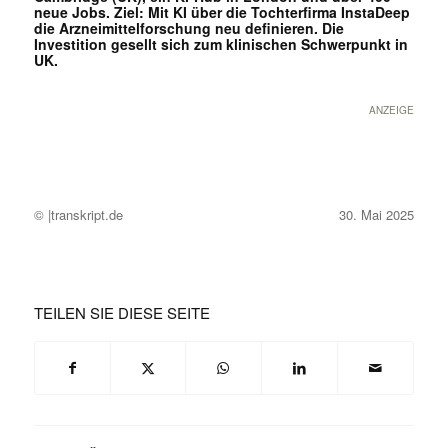
neue Jobs. Ziel: Mit KI über die Tochterfirma InstaDeep
die Arzneimittelforschung neu definieren. Die
Investition gesellt sich zum klinischen Schwerpunkt in
UK.
ANZEIGE
© |transkript.de
30. Mai 2025
TEILEN SIE DIESE SEITE