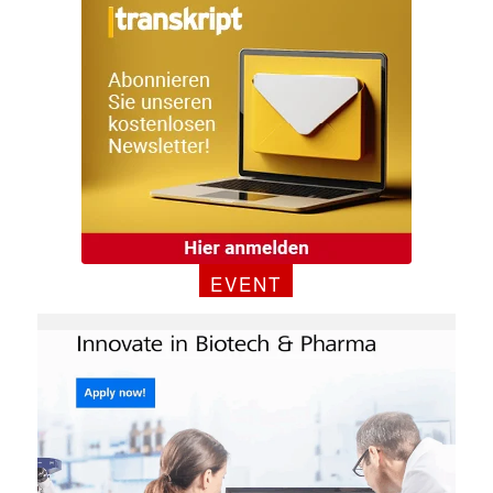
Mit dem |transkript-Newsletter
jede Woche aktuell informiert.
E-
Mail
(erforderlich)
EVENT