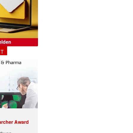
NT
archer Award