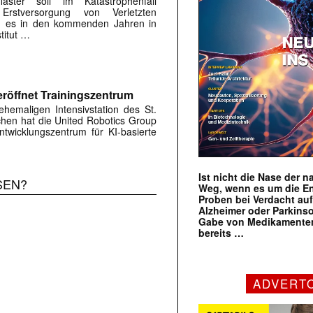
flaster soll im Katastrophenfall
Erstversorgung von Verletzten
ird es in den kommenden Jahren in
titut …
röffnet Trainingszentrum
hemaligen Intensivstation des St.
rchen hat die United Robotics Group
twicklungszentrum für KI-basierte
Ist nicht die Nase der 
SEN?
Weg, wenn es um die E
Proben bei Verdacht au
Alzheimer oder Parkins
Gabe von Medikamenten
bereits …
ADVERT