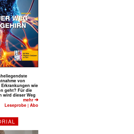
naheliegendste
ntnahme von
f Erkrankungen wie
on geht? Für die
 wird dieser Weg
➔
mehr
Leseprobe
Abo
|
ORIAL