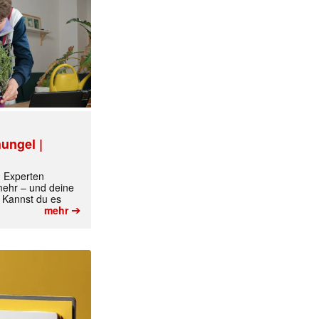
ungel |
m Experten
 mehr – und deine
 Kannst du es
➔
mehr
✕