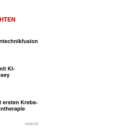
CHTEN
ntechnikfusion
it KI-
ssey
 ersten Krebs-
untherapie
ANZEIGE