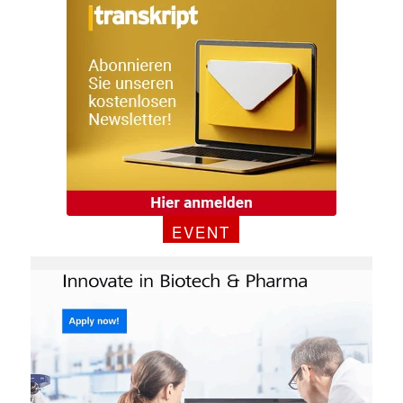
Mit dem |transkript-Newsletter
jede Woche aktuell informiert.
E-
Mail
(erforderlich)
EVENT