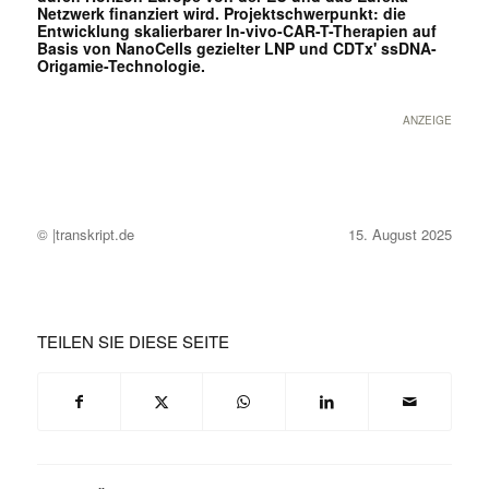
Netzwerk finanziert wird. Projektschwerpunkt: die
Entwicklung skalierbarer In-vivo-CAR-T-Therapien auf
Basis von NanoCells gezielter LNP und CDTx' ssDNA-
Origamie-Technologie.
ANZEIGE
© |transkript.de
15. August 2025
TEILEN SIE DIESE SEITE