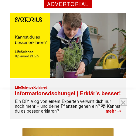
Mit dem |transkript-Newsletter
ADVERTORIAL
jede Woche aktuell informiert.
E-
Mail
(erforderlich)
LifeScienceXplained
Informationsdschungel | Erklär’s besser!
Ein DIY‑Vlog von einem Experten verwirrt dich nur
noch mehr – und deine Pflanzen gehen ein? 🤯 Kannst
➔
du es besser erklären?
mehr