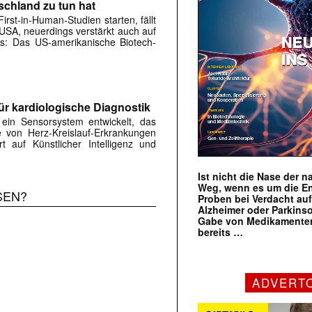
schland zu tun hat
rst-in-Human-Studien starten, fällt
e USA, neuerdings verstärkt auch auf
rs: Das US-amerikanische Biotech-
ür kardiologische Diagnostik
in Sensorsystem entwickelt, das
 von Herz-Kreislauf-Erkrankungen
rt auf Künstlicher Intelligenz und
Ist nicht die Nase der 
Weg, wenn es um die E
SEN?
Proben bei Verdacht au
Alzheimer oder Parkins
Gabe von Medikamenten
bereits …
ADVERT