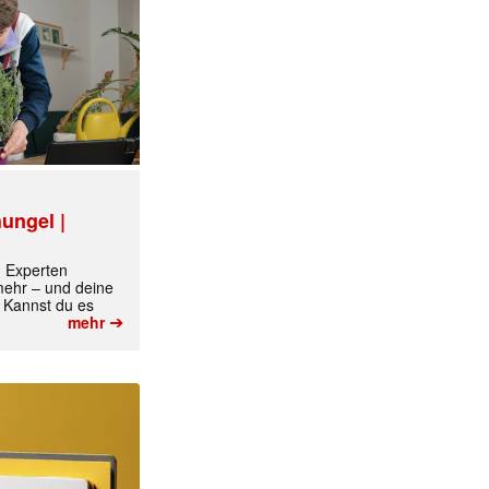
ungel |
m Experten
 mehr – und deine
 Kannst du es
➔
mehr
✕