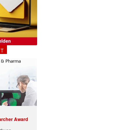
NT
archer Award