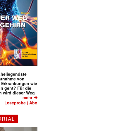
naheliegendste
ntnahme von
f Erkrankungen wie
on geht? Für die
 wird dieser Weg
➔
mehr
Leseprobe
Abo
|
ORIAL