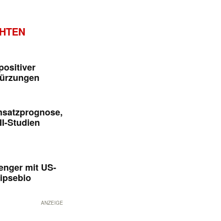
CHTEN
positiver
kürzungen
msatzprognose,
II-Studien
enger mit US-
ipsebio
ANZEIGE