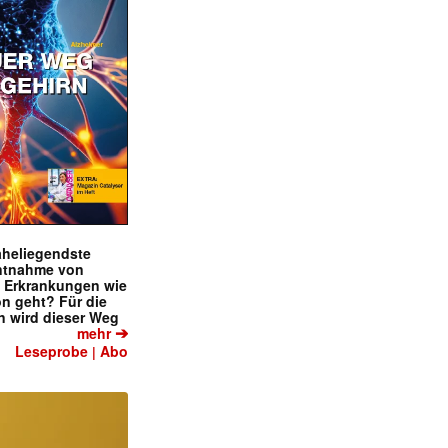
naheliegendste
ntnahme von
f Erkrankungen wie
on geht? Für die
 wird dieser Weg
➔
mehr
Leseprobe
Abo
|