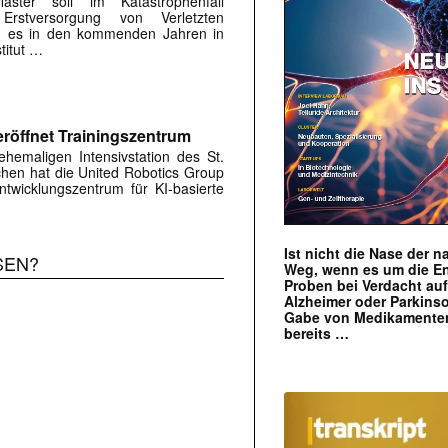
flaster soll im Katastrophenfall
Erstversorgung von Verletzten
ird es in den kommenden Jahren in
titut …
röffnet Trainingszentrum
hemaligen Intensivstation des St.
rchen hat die United Robotics Group
twicklungszentrum für KI-basierte
Ist nicht die Nase der 
SEN?
Weg, wenn es um die E
Proben bei Verdacht au
Alzheimer oder Parkins
Gabe von Medikamenten
bereits …