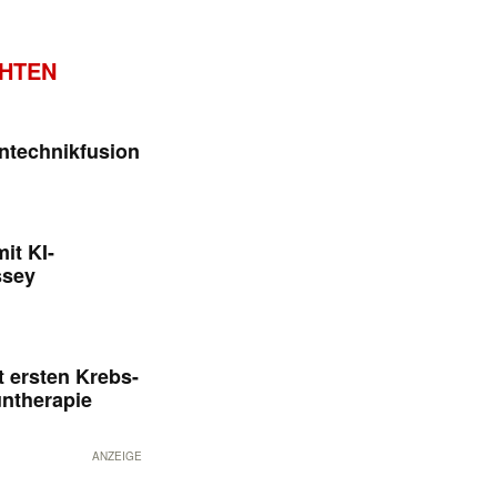
CHTEN
ntechnikfusion
it KI-
ssey
 ersten Krebs-
untherapie
ANZEIGE