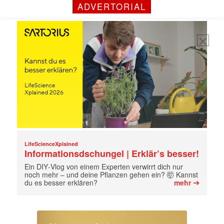
ADVERTORIAL
jede Woche aktuell informiert.
E-
Mail
(erforderlich)
LifeScienceXplained
Informationsdschungel | Erklär’s besser!
Ein DIY‑Vlog von einem Experten verwirrt dich nur
noch mehr – und deine Pflanzen gehen ein? 🤯 Kannst
➔
du es besser erklären?
mehr