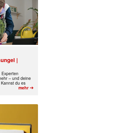
ungel |
m Experten
 mehr – und deine
 Kannst du es
➔
mehr
✕