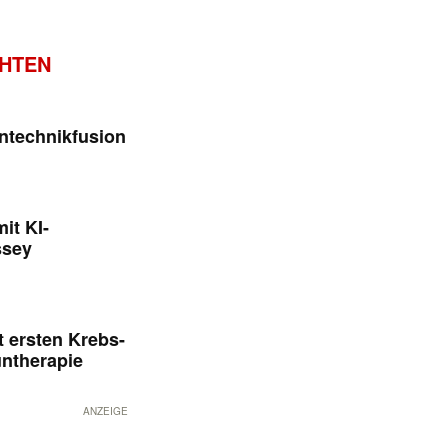
CHTEN
ntechnikfusion
it KI-
ssey
 ersten Krebs-
untherapie
ANZEIGE