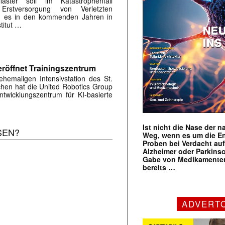
flaster soll im Katastrophenfall
Erstversorgung von Verletzten
ird es in den kommenden Jahren in
titut …
röffnet Trainingszentrum
hemaligen Intensivstation des St.
rchen hat die United Robotics Group
twicklungszentrum für KI-basierte
Ist nicht die Nase der 
SEN?
Weg, wenn es um die E
Proben bei Verdacht au
Alzheimer oder Parkins
Gabe von Medikamenten
bereits …
ADVERT