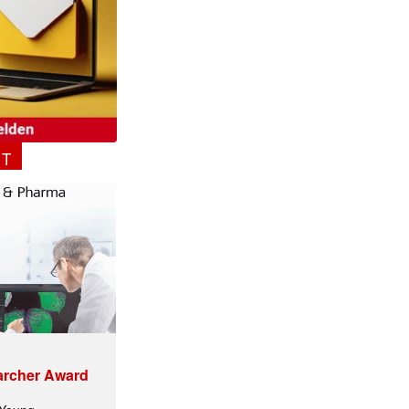
NT
archer Award