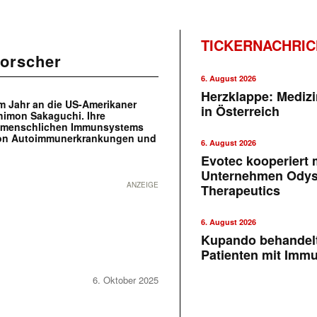
TICKERNACHRI
forscher
6. August 2026
Herzklappe: Medizi
em Jahr an die US-Amerikaner
in Österreich
himon Sakaguchi. Ihre
s menschlichen Immunsystems
von Autoimmunerkrankungen und
6. August 2026
Evotec kooperiert m
Unternehmen Ody
ANZEIGE
Therapeutics
6. August 2026
Kupando behandelt
Patienten mit Imm
6. Oktober 2025