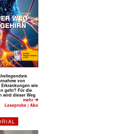
naheliegendste
ntnahme von
f Erkrankungen wie
on geht? Für die
 wird dieser Weg
➔
mehr
Leseprobe
Abo
|
ORIAL