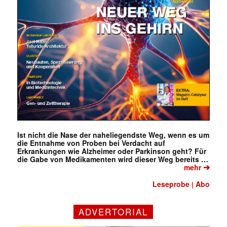
Ist nicht die Nase der naheliegendste Weg, wenn es um
die Entnahme von Proben bei Verdacht auf
Erkrankungen wie Alzheimer oder Parkinson geht? Für
die Gabe von Medikamenten wird dieser Weg bereits …
➔
mehr
Leseprobe
Abo
|
Mit dem |transkript-Newsletter
ADVERTORIAL
jede Woche aktuell informiert.