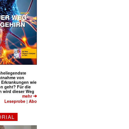
naheliegendste
ntnahme von
f Erkrankungen wie
on geht? Für die
 wird dieser Weg
➔
mehr
Leseprobe
Abo
|
ORIAL