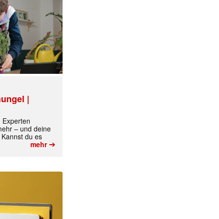
ungel |
m Experten
 mehr – und deine
 Kannst du es
➔
mehr