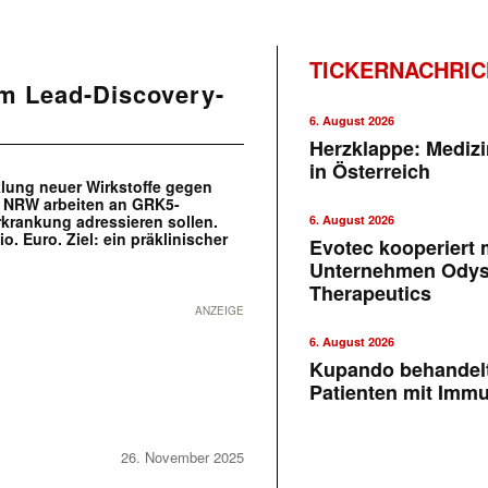
TICKERNACHRI
m Lead-Discovery-
6. August 2026
Herzklappe: Medizi
in Österreich
klung neuer Wirkstoffe gegen
 NRW arbeiten an GRK5-
rkrankung adressieren sollen.
6. August 2026
 Euro. Ziel: ein präklinischer
Evotec kooperiert m
Unternehmen Ody
Therapeutics
ANZEIGE
6. August 2026
Kupando behandelt
Patienten mit Imm
26. November 2025