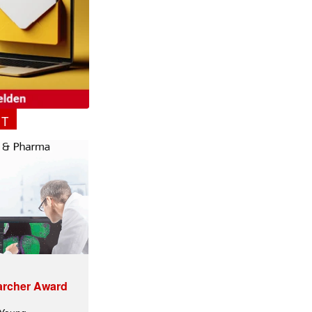
NT
archer Award