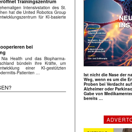
röffnet Trainingszentrum
hemaligen Intensivstation des St.
rchen hat die United Robotics Group
twicklungszentrum für KI-basierte
ooperieren bei
ung
 Nia Health und das Biopharma-
chland bündeln ihre Kräfte, um
twicklung einer KI-gestützten
dermitis-Patienten …
Ist nicht die Nase der 
Weg, wenn es um die E
Proben bei Verdacht au
SEN?
Alzheimer oder Parkins
Gabe von Medikamenten
bereits …
ADVERT