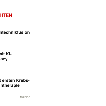
CHTEN
ntechnikfusion
it KI-
ssey
 ersten Krebs-
untherapie
ANZEIGE