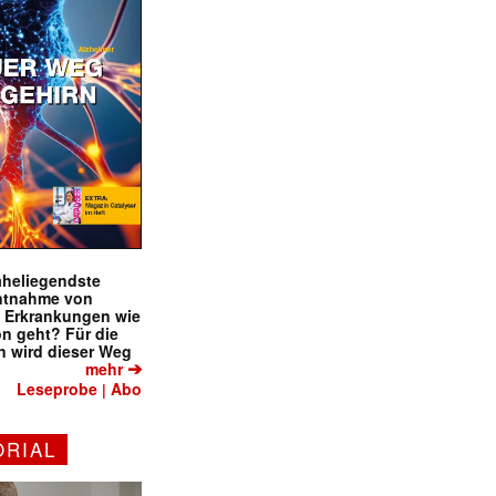
naheliegendste
ntnahme von
f Erkrankungen wie
on geht? Für die
 wird dieser Weg
➔
mehr
Leseprobe
Abo
|
ORIAL