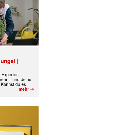
ungel |
m Experten
 mehr – und deine
 Kannst du es
➔
mehr
✕