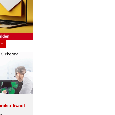
NT
archer Award