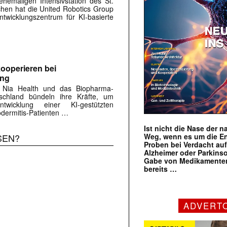
hemaligen Intensivstation des St.
rchen hat die United Robotics Group
twicklungszentrum für KI-basierte
ooperieren bei
ung
 Nia Health und das Biopharma-
chland bündeln ihre Kräfte, um
twicklung einer KI-gestützten
dermitis-Patienten …
Ist nicht die Nase der 
Weg, wenn es um die E
SEN?
Proben bei Verdacht au
Alzheimer oder Parkins
Gabe von Medikamenten
bereits …
ADVERT