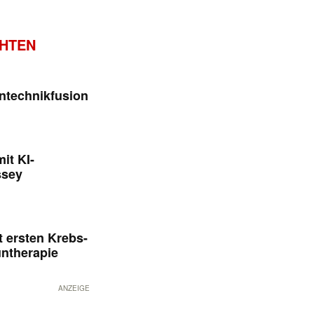
CHTEN
ntechnikfusion
it KI-
ssey
 ersten Krebs-
untherapie
ANZEIGE