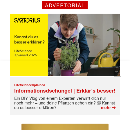
Mit dem |transkript-Newsletter
ADVERTORIAL
jede Woche aktuell informiert.
E-
Mail
(erforderlich)
LifeScienceXplained
Informationsdschungel | Erklär’s besser!
Ein DIY‑Vlog von einem Experten verwirrt dich nur
noch mehr – und deine Pflanzen gehen ein? 🤯 Kannst
➔
du es besser erklären?
mehr