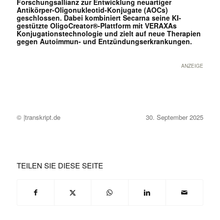
Forschungsallianz zur Entwicklung neuartiger
Antikörper-Oligonukleotid-Konjugate (AOCs)
geschlossen. Dabei kombiniert Secarna seine KI-
gestützte OligoCreator®-Plattform mit VERAXAs
Konjugationstechnologie und zielt auf neue Therapien
gegen Autoimmun- und Entzündungserkrankungen.
ANZEIGE
© |transkript.de
30. September 2025
TEILEN SIE DIESE SEITE