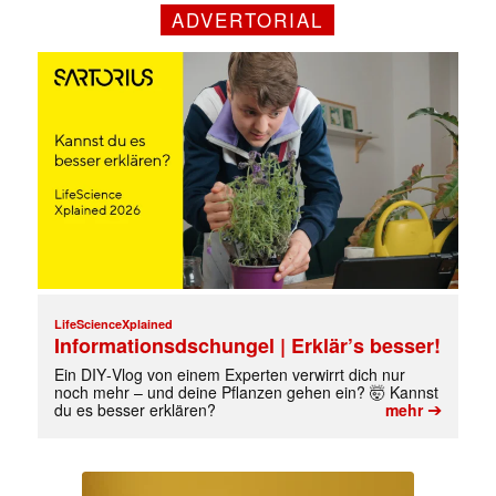
ADVERTORIAL
LifeScienceXplained
Informationsdschungel | Erklär’s besser!
Ein DIY‑Vlog von einem Experten verwirrt dich nur
noch mehr – und deine Pflanzen gehen ein? 🤯 Kannst
➔
du es besser erklären?
mehr
Mit dem |transkript-Newsletter
jede Woche aktuell informiert.