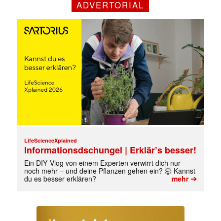
ADVERTORIAL
LifeScienceXplained
Mit dem |transkript-Newsletter
Informationsdschungel | Erklär’s besser!
jede Woche aktuell informiert.
Ein DIY‑Vlog von einem Experten verwirrt dich nur
noch mehr – und deine Pflanzen gehen ein? 🤯 Kannst
➔
du es besser erklären?
mehr
E-
Mail
(erforderlich)