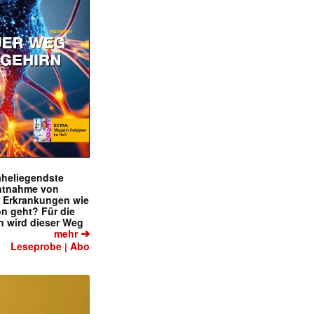
naheliegendste
ntnahme von
f Erkrankungen wie
on geht? Für die
 wird dieser Weg
➔
mehr
Leseprobe
Abo
|