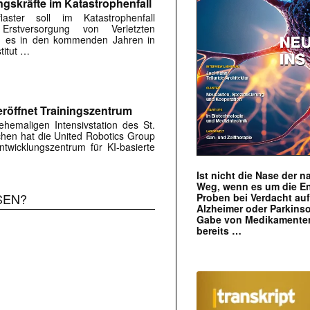
ngskräfte im Katastrophenfall
flaster soll im Katastrophenfall
Erstversorgung von Verletzten
ird es in den kommenden Jahren in
titut …
röffnet Trainingszentrum
hemaligen Intensivstation des St.
rchen hat die United Robotics Group
twicklungszentrum für KI-basierte
Ist nicht die Nase der 
Weg, wenn es um die E
SEN?
Proben bei Verdacht au
Alzheimer oder Parkins
Gabe von Medikamenten
bereits …