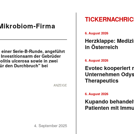
TICKERNACHRI
 Mikrobiom-Firma
6. August 2026
Herzklappe: Medizi
in Österreich
n einer Serie-B-Runde, angeführt
 Investitionsarm der Gebrüder
olitis ulcerosa sowie in zwei
6. August 2026
für den Durchbruch" bei
Evotec kooperiert m
Unternehmen Ody
Therapeutics
ANZEIGE
6. August 2026
Kupando behandelt
Patienten mit Imm
4. September 2025