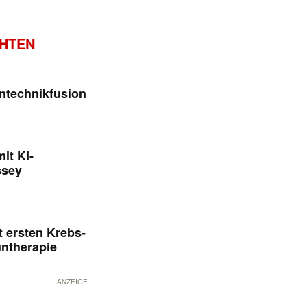
CHTEN
ntechnikfusion
it KI-
ssey
 ersten Krebs-
untherapie
ANZEIGE