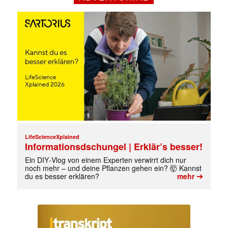
Mit dem |transkript-Newsletter
jede Woche aktuell informiert.
E-
Mail
LifeScienceXplained
Informationsdschungel | Erklär’s besser!
(erforderlich)
Ein DIY‑Vlog von einem Experten verwirrt dich nur
noch mehr – und deine Pflanzen gehen ein? 🤯 Kannst
➔
du es besser erklären?
mehr