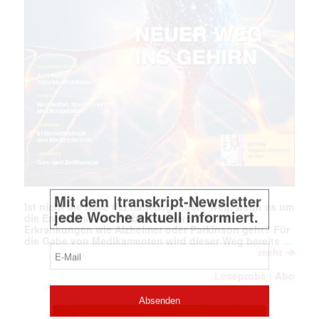
Mit dem |transkript-Newsletter
jede Woche aktuell informiert.
E-
Mail
(erforderlich)
Ist nicht die Nase der naheliegendste Weg, wenn es um
die Entnahme von Proben bei Verdacht auf
Erkrankungen wie Alzheimer oder Parkinson geht? Für
die Gabe von Medikamenten wird dieser Weg bereits …
➔
mehr
Leseprobe
Abo
|