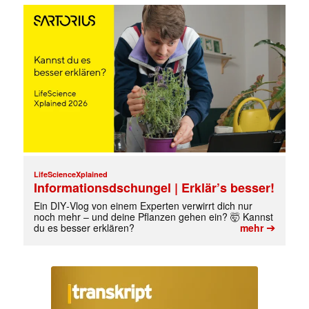
Mit dem |transkript-Newsletter
jede Woche aktuell informiert.
E-
LifeScienceXplained
Mail
Informationsdschungel | Erklär’s besser!
(erforderlich)
Ein DIY‑Vlog von einem Experten verwirrt dich nur
noch mehr – und deine Pflanzen gehen ein? 🤯 Kannst
➔
du es besser erklären?
mehr