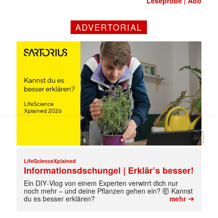
Leseprobe
Abo
|
Mit dem |transkript-Newsletter
jede Woche aktuell informiert.
ADVERTORIAL
E-
Mail
(erforderlich)
LifeScienceXplained
Informationsdschungel | Erklär’s besser!
Ein DIY‑Vlog von einem Experten verwirrt dich nur
noch mehr – und deine Pflanzen gehen ein? 🤯 Kannst
➔
du es besser erklären?
mehr