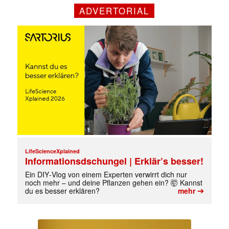
ADVERTORIAL
Mit dem |transkript-Newsletter
jede Woche aktuell informiert.
E-
Mail
(erforderlich)
LifeScienceXplained
Informationsdschungel | Erklär’s besser!
Ein DIY‑Vlog von einem Experten verwirrt dich nur
noch mehr – und deine Pflanzen gehen ein? 🤯 Kannst
➔
du es besser erklären?
mehr